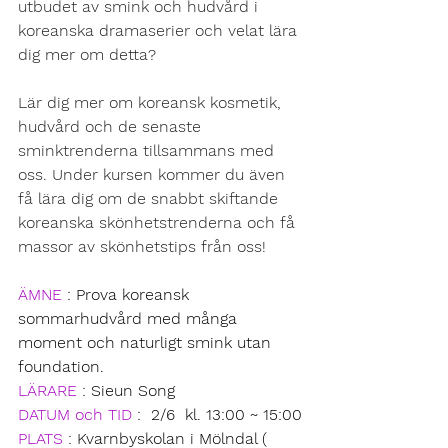
utbudet av smink och hudvård i 
koreanska dramaserier och velat lära 
dig mer om detta? 
Lär dig mer om koreansk kosmetik, 
hudvård och de senaste 
sminktrenderna tillsammans med 
oss. Under kursen kommer du även 
få lära dig om de snabbt skiftande 
koreanska skönhetstrenderna och få 
massor av skönhetstips från oss! 
ÄMNE
 : Prova koreansk 
sommarhudvård med många 
moment och naturligt smink utan 
foundation.
LÄRARE
 : Sieun Song
DATUM och TID
 :  2/6  kl. 13:00 ~ 15:00
PLATS
: Kvarnbyskolan i Mölndal ( 