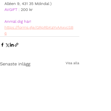
Alléen 9, 431 35 Mölndal )
AVGIFT
: 200 kr 
Anmäl dig här!
https://forms.gle/GRpRbKaYvAAxvcSB
6
Visa alla
Senaste inlägg