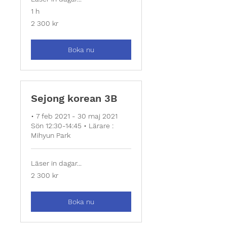
1 h
2 300
2 300 kr
svenska
kronor
Boka nu
Sejong korean 3B
• 7 feb 2021 - 30 maj 2021
Sön 12:30-14:45 • Lärare :
Mihyun Park
Läser in dagar...
2 300
2 300 kr
svenska
kronor
Boka nu